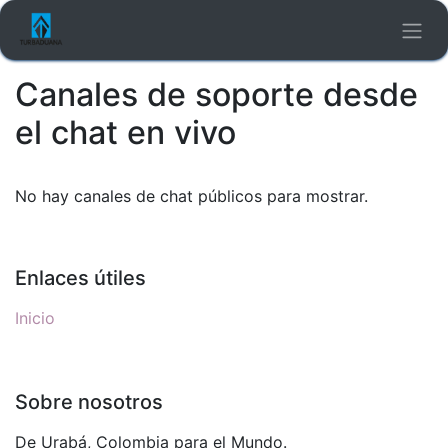
Canales de soporte desde
el chat en vivo
No hay canales de chat públicos para mostrar.
Enlaces útiles
Inicio
Sobre nosotros
De Urabá, Colombia para el Mundo.